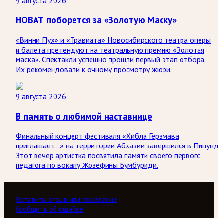
9 августа 2026
НОВАТ поборется за «Золотую Маску»
«Винни Пух» и «Травиата» Новосибирского театра оперы
и балета претендуют на театральную премию «Золотая
маска». Спектакли успешно прошли первый этап отбора.
Их рекомендовали к очному просмотру жюри.
9 августа 2026
В память о любимой наставнице
Финальный концерт фестиваля «Хибла Герзмава
приглашает…» на территории Абхазии завершился в Пицунд
Этот вечер артистка посвятила памяти своего первого
педагога по вокалу Жозефины Бумбуриди.
Оставить отзыв или пожелание
Сообщить об ошибке