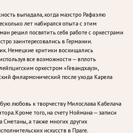
жность выпадала, когда маэстро Рафаэлю
сколько лет набирался опыта с этим
йман решил посвятить себя работе с оркестрами
стро заинтересовались в Германии.
ик. Немецкие критики восхищались
используя все возможности — вплоть
лейпцигским оркестром «Гевандхауз»,
ешский филармонический после ухода Карела
обую любовь к творчеству Милослава Кабелача
ора. Кроме того, на счету Ноймана — записи
а Сметаны, а также многих других
сполнительских искусств в Праге.