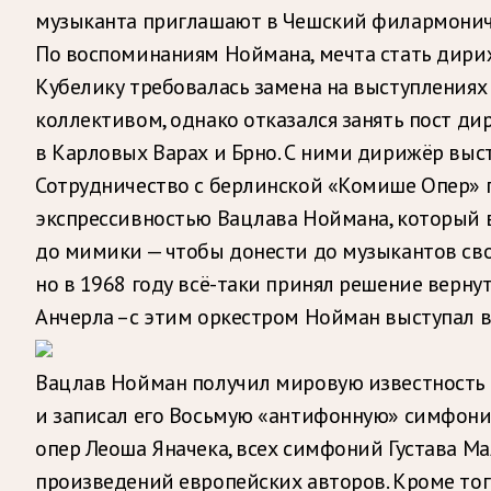
музыканта приглашают в Чешский филармонич
По воспоминаниям Ноймана, мечта стать дириж
Кубелику требовалась замена на выступлениях
коллективом, однако отказался занять пост ди
в Карловых Варах и Брно. С ними дирижёр выст
Сотрудничество с берлинской «Комише Опер» 
экспрессивностью Вацлава Ноймана, который 
до мимики — чтобы донести до музыкантов сво
но в 1968 году всё-таки принял решение верну
Анчерла –с этим оркестром Нойман выступал в
Вацлав Нойман получил мировую известность и
и записал его Восьмую «антифонную» симфонию
опер Леоша Яначека, всех симфоний Густава Ма
произведений европейских авторов. Кроме тог