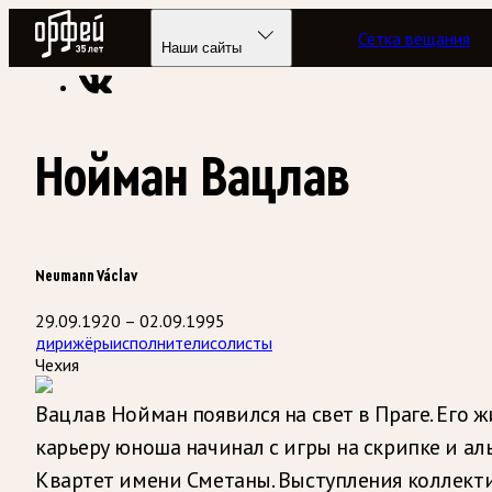
Радио Орфей
Сетка вещания
Радио классической музыки «Орфей»
Энциклопедия
Наши сайты
Нойман Вацлав
Neumann Václav
29.09.1920 – 02.09.1995
дирижёры
исполнители
солисты
Чехия
Вацлав Нойман появился на свет в Праге. Его ж
карьеру юноша начинал с игры на скрипке и ал
Квартет имени Сметаны. Выступления коллекти