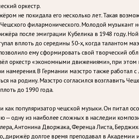
еский оркестр.
ёром не покидала его несколько лет. Такая возмо
 Чешского филармонического. Молодой музыкант не
рижёра после эмиграции Кубелика в 1948 году. Но
упал вплоть до середины 50-х, когда талантом маэ
позволило ему сформировать свой творческий обл
вёл оркестр «экономными движениями», при этом 
и намерения. В Германии маэстро также работал с 
ться на родину. Маэстро согласился возглавить Ч
плоть до 1990 года.
 как популяризатор чешской музыки. Он питал ос
 — одну из наиболее сложных в наследии композит
лера, Антонина Дворжака, Ференца Листа, Берджих
о, дирижёр долгое время преподавал в Академии и