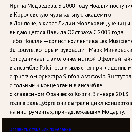
Ирина Медведева. В 2000 году Ноалли поступи
в Королевскую музыкальную академию
в Лондоне, в класс Лидии Мордкович, ученицы
выдающегося Давида Ойстраха. С 2006 года
Тибо Ноалли — солист коллектива Les Musicien
du Louvre, которым руководит Марк Минковски
Сотрудничает с виолончелисткой Офелией Гай
в ансамбле Pulcinella и является приглашенным
скрипачом оркестра Sinfonia Varsovia. Выступал
с сольными концертами в ансамбле
с клавесином Франческо Корти. В январе 2013
года в Зальцубрге они сыграли цикл концерто
на инструментах, принадлежавших Моцарту.
Оставить отзыв или пожелание