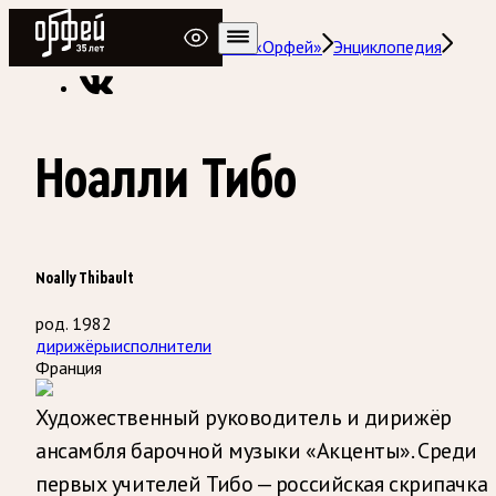
Радио Орфей
Радио классической музыки «Орфей»
Энциклопедия
Ноалли Тибо
Noally Thibault
род. 1982
дирижёры
исполнители
Франция
Художественный руководитель и дирижёр
ансамбля барочной музыки «Акценты». Среди
первых учителей Тибо — российская скрипачка