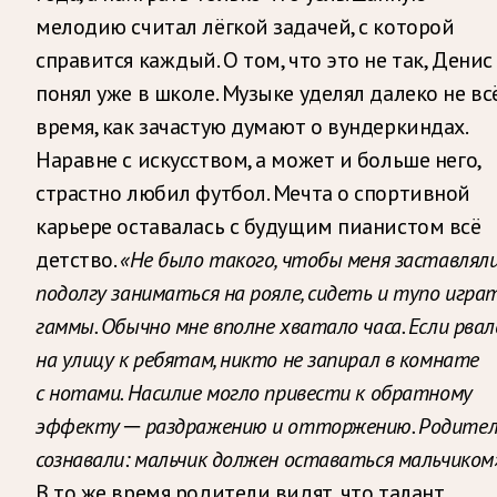
мелодию считал лёгкой задачей, с которой
справится каждый. О том, что это не так, Денис
понял уже в школе. Музыке уделял далеко не вс
время, как зачастую думают о вундеркиндах.
Наравне с искусством, а может и больше него,
страстно любил футбол. Мечта о спортивной
карьере оставалась с будущим пианистом всё
детство.
«Не было такого, чтобы меня заставлял
подолгу заниматься на рояле, сидеть и тупо игра
гаммы. Обычно мне вполне хватало часа. Если рвал
на улицу к ребятам, никто не запирал в комнате
с нотами. Насилие могло привести к обратному
эффекту ─ раздражению и отторжению. Родите
сознавали: мальчик должен оставаться мальчиком
В то же время родители видят, что талант