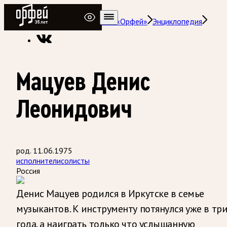
Радио Орфей
Радио классической музыки «Орфей»
Энциклопедия
Мацуев Денис
Леонидович
род. 11.06.1975
исполнители
солисты
Россия
Денис Мацуев родился в Иркутске в семье
музыкантов. К инструменту потянулся уже в тр
года, а наиграть только что услышанную