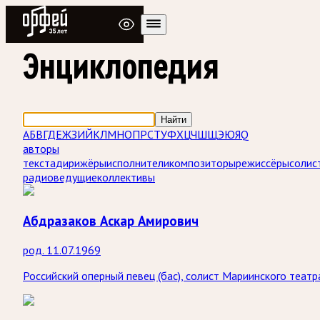
Радио Орфей
Энциклопедия
Найти
А
Б
В
Г
Д
Е
Ж
З
И
Й
К
Л
М
Н
О
П
Р
С
Т
У
Ф
Х
Ц
Ч
Ш
Щ
Э
Ю
Я
Q
авторы
текста
дирижёры
исполнители
композиторы
режиссёры
солис
радиоведущие
коллективы
Абдразаков Аскар Амирович
род. 11.07.1969
Российский оперный певец (бас), солист Мариинского театр