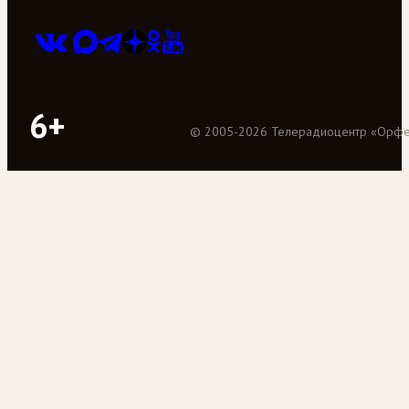
6+
©
2005
-
2026
Телерадиоцентр «Орф