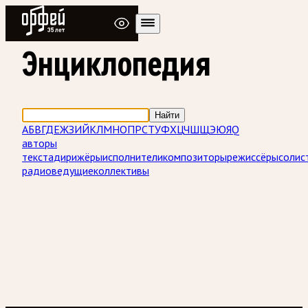
Радио Орфей
Энциклопедия
Найти
А
Б
В
Г
Д
Е
Ж
З
И
Й
К
Л
М
Н
О
П
Р
С
Т
У
Ф
Х
Ц
Ч
Ш
Щ
Э
Ю
Я
Q
авторы
текста
дирижёры
исполнители
композиторы
режиссёры
солис
радиоведущие
коллективы