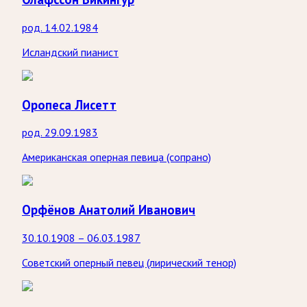
род. 14.02.1984
Исландский пианист
Оропеса Лисетт
род. 29.09.1983
Американская оперная певица (сопрано)
Орфёнов Анатолий Иванович
30.10.1908 – 06.03.1987
Советский оперный певец (лирический тенор)