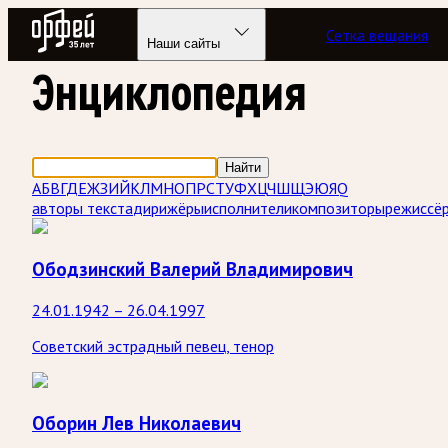
Радио Орфей
Сетка вещания
Наши сайты
Энциклопедия
Найти
А
Б
В
Г
Д
Е
Ж
З
И
Й
К
Л
М
Н
О
П
Р
С
Т
У
Ф
Х
Ц
Ч
Ш
Щ
Э
Ю
Я
Q
авторы текста
дирижёры
исполнители
композиторы
режиссё
Ободзинский Валерий Владимирович
24.01.1942 – 26.04.1997
Советский эстрадный певец, тенор
Оборин Лев Николаевич