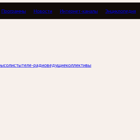
Программы
Новости
Интернет-каналы
Энциклопедия
ры
солисты
теле-радиоведущие
коллективы