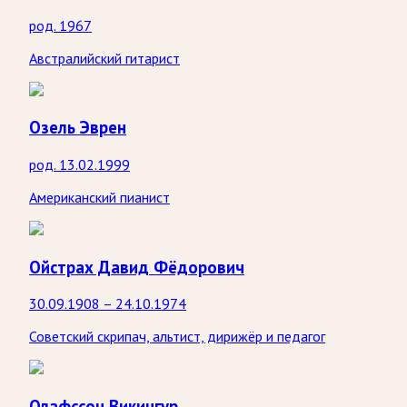
род. 1967
Австралийский гитарист
Озель Эврен
род. 13.02.1999
Американский пианист
Ойстрах Давид Фёдорович
30.09.1908 – 24.10.1974
Советский скрипач, альтист, дирижёр и педагог
Олафссон Викингур