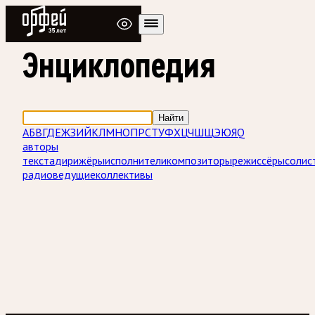
Радио Орфей
Энциклопедия
Найти
А
Б
В
Г
Д
Е
Ж
З
И
Й
К
Л
М
Н
О
П
Р
С
Т
У
Ф
Х
Ц
Ч
Ш
Щ
Э
Ю
Я
Q
авторы
текста
дирижёры
исполнители
композиторы
режиссёры
солис
радиоведущие
коллективы