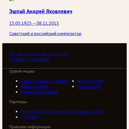
Эшпай Андрей Яковлевич
15.05.1925 – 08.11.2015
Советский и российский композитор
Оставить отзыв или пожелание
Сообщить об ошибке
Орфей медиа
Телерадиоцентр Орфей
Видео Орфей
Афиша Орфей
Ноты Орфей
Коллективы Орфей
Партнеры
Российская библиотечная ассоциация (РБА)
///ТРАКТ
Правовая информация