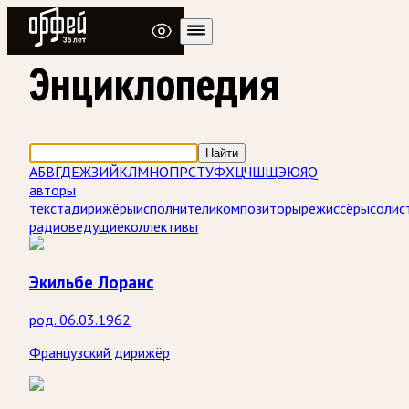
Радио Орфей
Энциклопедия
Найти
А
Б
В
Г
Д
Е
Ж
З
И
Й
К
Л
М
Н
О
П
Р
С
Т
У
Ф
Х
Ц
Ч
Ш
Щ
Э
Ю
Я
Q
авторы
текста
дирижёры
исполнители
композиторы
режиссёры
солис
радиоведущие
коллективы
Экильбе Лоранс
род. 06.03.1962
Французский дирижёр