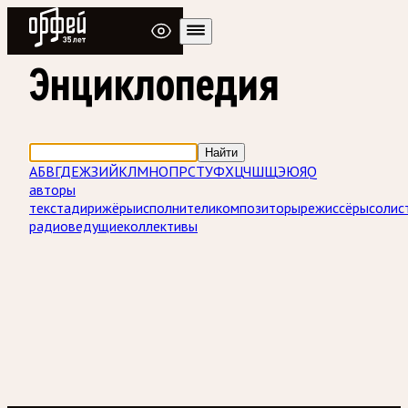
Радио Орфей
Энциклопедия
Найти
А
Б
В
Г
Д
Е
Ж
З
И
Й
К
Л
М
Н
О
П
Р
С
Т
У
Ф
Х
Ц
Ч
Ш
Щ
Э
Ю
Я
Q
авторы
текста
дирижёры
исполнители
композиторы
режиссёры
солис
радиоведущие
коллективы