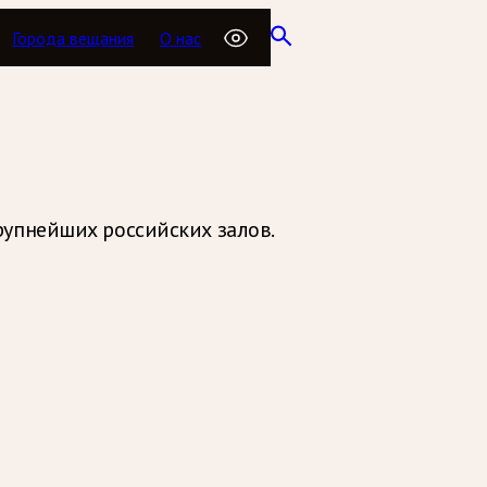
Города вещания
О нас
рупнейших российских залов.