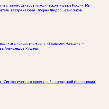
 из главных центров классической музыки России. Мы
дитель театра «Новая Опера» Фёдор Безносиков.
явшихся в концертном зале «Зарядье». На сцене —
ва Александра Рудина.
ерт Симфонического оркестра Белгородской филармонии.