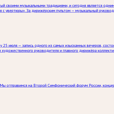
ый своими музыкальными традициями, и сегодня является одним
я с увертюры». За дирижёрским пультом — музыкальный руково
 25 июля — запись одного из самых изысканных вечеров, состо
м художественного руководителя и главного дирижёра коллекти
а. Мы отправимся на Второй Симфонический форум России, конц