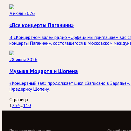
4 июля 2026
«Все концерты Паганини»
В «Концертном зале» радио «Орфей» мы приглашаем вас ст
концерты Паганини», состоявшегося в Московском междун
28 июня 2026
Музыка Моцарта и Шопена
«Концертный зал» продолжает цикл «Записано в Зарядье».
Фредерику Шопену.
Страница
1
2
3
4
...
110
Правовая информация
Орфей меди