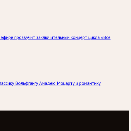
 эфире прозвучит заключительный концерт цикла «Все
лассику Вольфгангу Амадею Моцарту и романтику