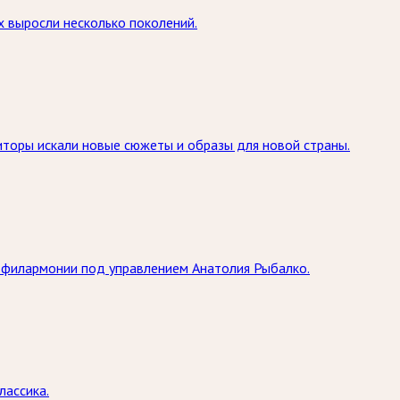
 выросли несколько поколений.
иторы искали новые сюжеты и образы для новой страны.
 филармонии под управлением Анатолия Рыбалко.
лассика.