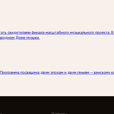
ать свидетелями финала масштабного музыкального проекта. В
ародном Доме музыки.
 Программа посвящена двум эпохам и двум гениям — венскому к
а
Партнеры