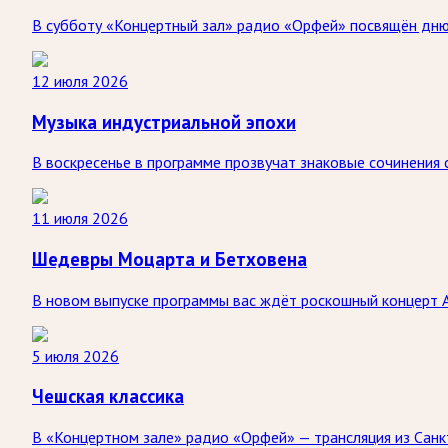
В субботу «Концертный зал» радио «Орфей» посвящён дню 
12 июля 2026
Музыка индустриальной эпохи
В воскресенье в программе прозвучат знаковые сочинения
11 июля 2026
Шедевры Моцарта и Бетховена
В новом выпуске программы вас ждёт роскошный концерт 
5 июля 2026
Чешская классика
В «Концертном зале» радио «Орфей» — трансляция из Санк