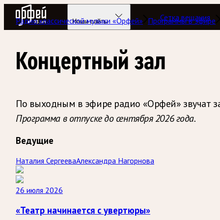
Радио Орфей
Сетка вещания
Радио классической музыки «Орфей»
Программы в эфире
Наши сайты
Концертный зал
По выходным в эфире радио «Орфей» звучат за
Программа в отпуске до сентября 2026 года.
Ведущие
Наталия Сергеева
Александра Нагорнова
26 июля 2026
«Театр начинается с увертюры»