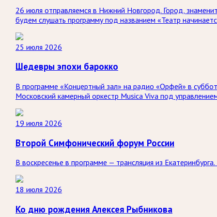
26 июля отправляемся в Нижний Новгород. Город, знаменит
будем слушать программу под названием «Театр начинаетс
25 июля 2026
Шедевры эпохи барокко
В программе «Концертный зал» на радио «Орфей» в субботу
Московский камерный оркестр Musica Viva под управление
19 июля 2026
Второй Симфонический форум России
В воскресенье в программе — трансляция из Екатеринбург
18 июля 2026
Ко дню рождения Алексея Рыбникова