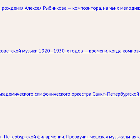
рождения Алексея Рыбникова — композитора, на чьих мелодиях
 советской музыки 1920–1930-х годов — времени, когда композ
Академического симфонического оркестра Санкт-Петербургской
т-Петербургской филармонии. Прозвучит чешская музыкальная к