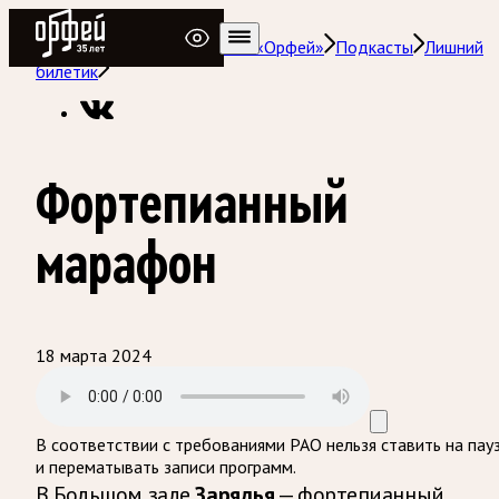
Радио Орфей
Радио классической музыки «Орфей»
Подкасты
Лишний
билетик
Фортепианный
марафон
18 марта 2024
В соответствии с требованиями
РАО
нельзя ставить на пау
и перематывать записи программ.
В Большом зале
Зарядья
— фортепианный