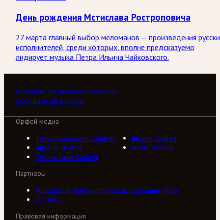
День рождения Мстислава Ростроповича
27 марта главный выбор меломанов — произведения русск
исполнителей, среди которых, вполне предсказуемо
лидирует музыка Петра Ильича Чайковского.
Оставить отзыв или пожелание
Сообщить об ошибке
Орфей медиа
Телерадиоцентр Орфей
Видео Орфей
Афиша Орфей
Ноты Орфей
Коллективы Орфей
Партнеры
Российская библиотечная ассоциация (РБА)
///ТРАКТ
Правовая информация