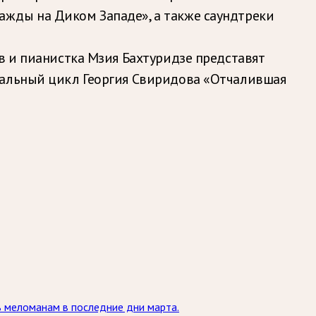
жды на Диком Западе», а также саундтреки
 и пианистка Мзия Бахтуридзе представят
кальный цикл Георгия Свиридова «Отчалившая
ь меломанам в последние дни марта.