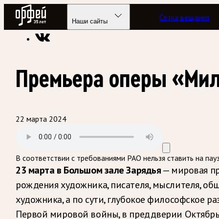
Радио Орфей
Сетка вещания
Радио классической музыки «Орфей»
Подкасты
Лишний б
Наши сайты
Премьера оперы «Ми
22 марта 2024
В соответствии с требованиями
РАО
нельзя ставить на пау
23 марта в Большом зале Зарядья
— мировая пр
рождения художника, писателя, мыслителя, общ
художника, а по сути, глубокое философское р
Первой мировой войны, в преддверии Октябрьск