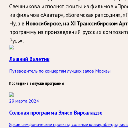
Свешникова исполнят сюиты из фильмов «Проф
из фильмов «Аватар», «Богемская рапсодия», «
Ну, а в
Новосибирске, на ХI Транссибирском Ар
программу из произведений русских композит
Русь».
Лишний билетик
Путеводитель по концертам лучших залов Москвы
Последние выпуски программы
29 марта 2024
Сольная программа Элисо Вирсаладзе
Яркие симфонические проекты, сольные клавирабенды, вели