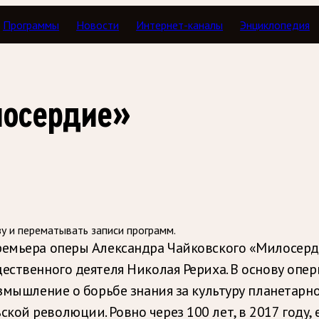
Программы
Новости
Интернет-каналы
Энциклопедия
илетик
лосердие»
зу и перематывать записи программ.
емьера оперы Александра Чайковского «Милосерди
ественного деятеля Николая Рериха. В основу опе
азмышление о борьбе знания за культуру планетарн
ой революции. Ровно через 100 лет, в 2017 году, 