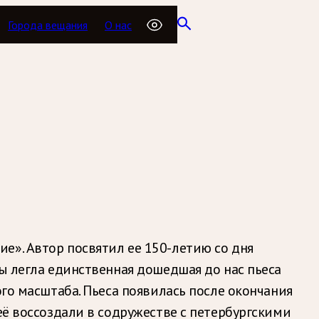
Города вещания
О нас
е». Автор посвятил ее 150-летию со дня
ры легла единственная дошедшая до нас пьеса
ого масштаба. Пьеса появилась после окончания
её воссоздали в содружестве с петербургскими