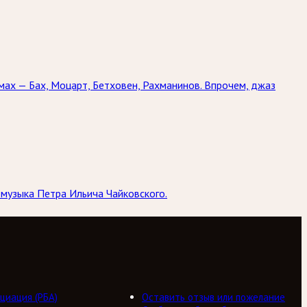
мах — Бах, Моцарт, Бетховен, Рахманинов. Впрочем, джаз
 музыка Петра Ильича Чайковского.
циация (РБА)
Оставить отзыв или пожелание