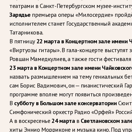
театрами в Санкт-Петербургском музее-институ
Зарядье
премьера оперы «Милосердие» пройдё
исполнителем станет Государственный академ
Татарникова.
В пятницу
22 марта в Концертном зале имени 
«Виртуозы гитары». В гала-концерте выступят
Ровшан Мамедкулиев, а также гости фестиваля
23 марта в Концертном зале имени Чайковско
назвать размышлением на тему гениальных бетхо
сам Борис Вадимович, он — пианистический Гарг
программе вполне могут появиться произведен
В
субботу в Большом зале консерватории
Сюиты
Симфонический оркестр Радио «Орфей» Россий
А в воскресенье
24 марта
в
Светлановском зал
хиты Эннио Морриконе и музыка кино. Под упр