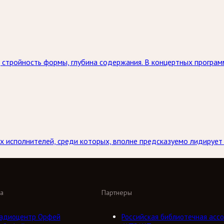
 стройность формы, глубина содержания. В концертных програм
х исполнителей, среди которых, вполне предсказуемо лидирует
а
Партнеры
адиоцентр Орфей
Российская библиотечная ассо