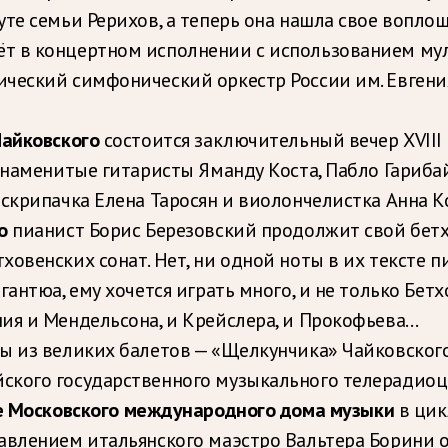
те семьи Рерихов, а теперь она нашла свое воплощ
т в концертном исполнении с использованием м
ический симфонический оркестр России им. Евген
Чайковского
состоится заключительный вечер ХVII
 знаменитые гитаристы Яманду Коста, Пабло Гариб
 скрипачка Елена Таросян и виолончелистка Анна К
го
пианист Борис Березовский продолжит свой бет
венских сонат. Нет, ни одной ноты в их тексте пиа
антюа, ему хочется играть много, и не только Бетх
ия и Мендельсона, и Крейслера, и Прокофьева…
 из великих балетов — «Щелкунчика» Чайковского
ского государственного музыкального телерадиоц
е Московского международного дома музыки
в цик
авлением итальянского маэстро Вальтера Борини о