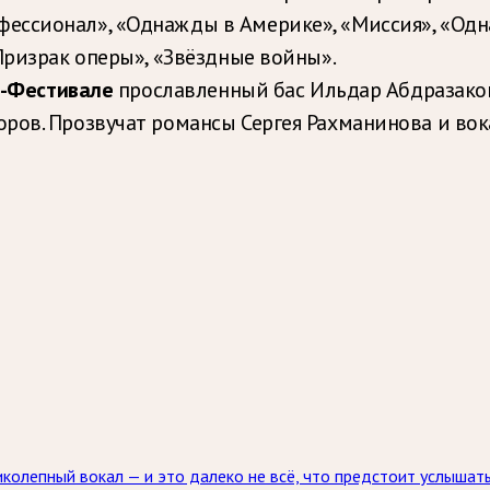
ессионал», «Однажды в Америке», «Миссия», «Одна
Призрак оперы», «Звёздные войны».
т-Фестивале
прославленный бас Ильдар Абдразаков
оров. Прозвучат романсы Сергея Рахманинова и во
колепный вокал — и это далеко не всё, что предстоит услышат