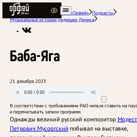
Радио Орфей
Радио классической музыки «Орфей»
Подкасты
Музыкальные истории дядюшки Дениса
Баба-Яга
21 декабря 2023
В соответствии с требованиями
РАО
нельзя ставить на пау
и перематывать записи программ.
Однажды великий русский композитор
Модес
Петрович Мусоргский
побывал на выставке,