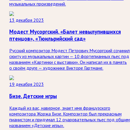
музыкальных произведений.
13 декабря 2023
Модест Мусоргский. «Балет невылупившихся
птенцов», «Тюильрийский сад»
Русский композитор Модест Петрович Мусоргский сочинил
сюиту из музыкальных картин — 10 фортепианных пьес под
названием «Картинки с выставки». Он написал их в память
о своём друге — художнике Викторе Гартмане.
19 декабря 2023
Бизе. Детские игры
Каждый из вас, наверное, знает имя французского
композитора Жоржа Бизе. Композитор был прекрасным
пианистом и придумал 12 очаровательных пьес под общим
названием «Детские игры».