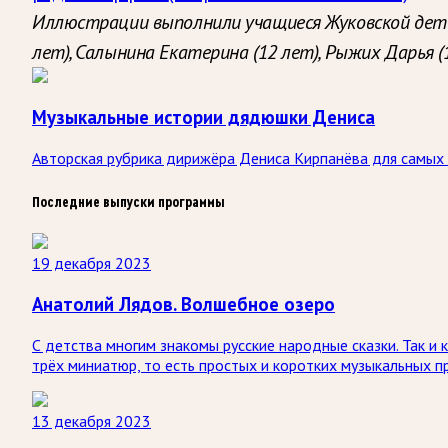
Иллюстрации выполнили учащиеся Жуковской детско
лет), Салынина Екатерина (12 лет), Рыжих Дарья (
Музыкальные истории дядюшки Дениса
Авторская рубрика дирижёра Дениса Кирпанёва для самых 
Последние выпуски программы
19 декабря 2023
Анатолий Лядов. Волшебное озеро
С детства многим знакомы русские народные сказки. Так 
трёх миниатюр, то есть простых и коротких музыкальных п
13 декабря 2023