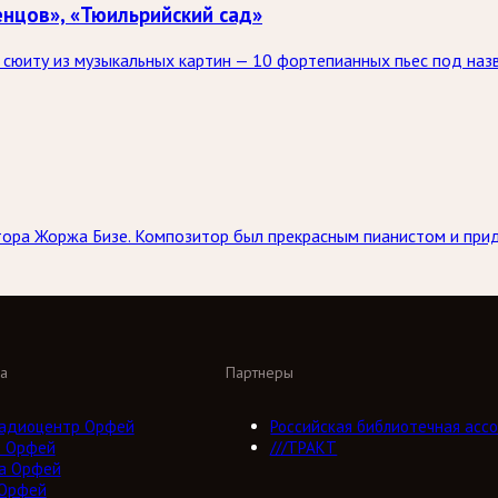
нцов», «Тюильрийский сад»
сюиту из музыкальных картин — 10 фортепианных пьес под назва
итора Жоржа Бизе. Композитор был прекрасным пианистом и пр
а
Партнеры
адиоцентр Орфей
Российская библиотечная ассо
о Орфей
///ТРАКТ
а Орфей
 Орфей