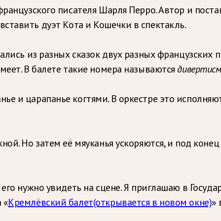
 французского писателя Шарля Перро. Автор и пос
ставить дуэт Кота и Кошечки в спектакль.
зались из разных сказок двух разных французских п
имеет. В балете такие номера называются
дивертис
ье и царапанье когтями. В оркестре это исполня
ной. Но затем её мяуканья ускоряются, и под коне
 его нужно увидеть на сцене. Я приглашаю в Госуд
 «
Кремлёвский балет
(открывается в новом окне)
»