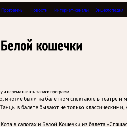
Программы
Новости
Интернет-каналы
Энциклопедия
ные истории дядюшки Дениса
и Белой кошечки
зу и перематывать записи программ.
о, многие были на балетном спектакле в театре и мо
. Танцы в балете бывают не только классическими, 
Кота в сапогах и Белой Кошечки из балета «Спяща