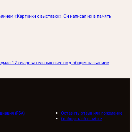
нием «Картинки с выставки». Он написал их в память
идумал 12 очаровательных пьес под общим названием
циация (РБА)
Оставить отзыв или пожелание
Сообщить об ошибке