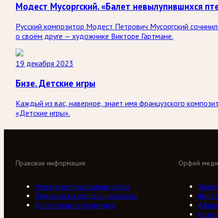
Модест Мусоргский. «Балет невылупившихся пте
Русский композитор Модест Петрович Мусоргский сочинил 
о своём друге — художнике Викторе Гартмане.
19 декабря 2023
Бизе. Детские игры
Каждый из вас, наверное, знает имя французского композ
«Детские игры».
Правовая информация
Орфей меди
Условия использования сайта
Телер
Политика конфиденциальности
Виде
Контактная информация
Афиш
Ноты