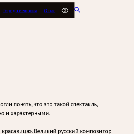
Города вещания
О нас
гли понять, что это такой спектакль,
но и хара́ктерными.
я красавица». Великий русский композитор