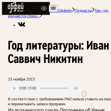
Радио Орфей
Радио классической музыки «Орфей»
Подкасты
Там, где
кончаются слова…
Год литературы: Иван
Саввич Никитин
25 ноября 2015
В соответствии с требованиями
РАО
нельзя ставить на пау
и перематывать записи программ.
Из поэтического цикла. Программа об Иване