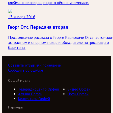
клейма «невозвращенца» о нём не упоминали.
13 января 2016
Георг Отс. Передача вторая
Продолжение рассказа о Георге Карловиче Отсе, эстонско
эстрадном и оперном певце и обладателе потрясающего
баритона.
Оставить отзыв или пожелание
Сообщить об ошибке
Орфей медиа
Телерадиоцентр Орфей
Видео Орфей
Афиша Орфей
Ноты Орфей
Коллективы Орфей
Партнеры