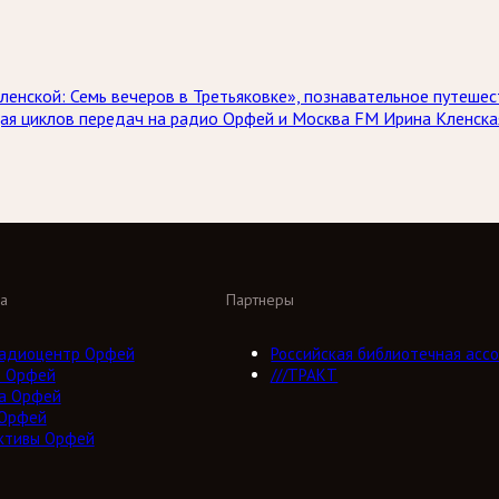
ленской: Семь вечеров в Третьяковке», познавательное путешеств
ая циклов передач на радио Орфей и Москва FM Ирина Кленска
а
Партнеры
адиоцентр Орфей
Российская библиотечная ассо
о Орфей
///ТРАКТ
а Орфей
 Орфей
ктивы Орфей