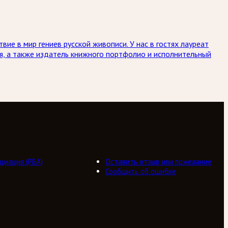
ие в мир гениев русской живописи. У нас в гостях лауреат
я, а также издатель книжного портфолио и исполнительный
циация (РБА)
Оставить отзыв или пожелание
Сообщить об ошибке