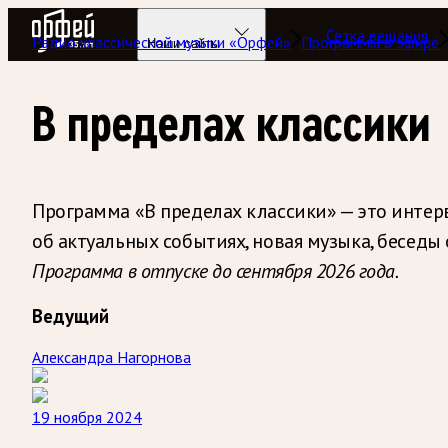
Радио Орфей
Сетка вещания
Радио классической музыки «Орфей»
Программы в эфире
Наши сайты
В пределах классики
Программа «В пределах классики» — это интерв
об актуальных событиях, новая музыка, беседы 
Программа в отпуске до сентября 2026 года.
Ведущий
Александра Нагорнова
19 ноября 2024