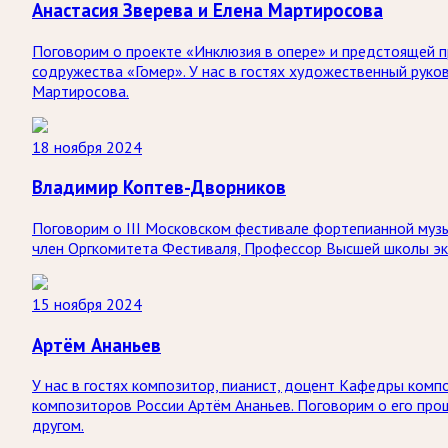
Анастасия Зверева и Елена Мартиросова
Поговорим о проекте «Инклюзия в опере» и предстоящей 
содружества «Гомер». У нас в гостях художественный руко
Мартиросова.
18 ноября 2024
Владимир Коптев-Дворников
Поговорим о III Московском фестивале фортепианной музык
член Оргкомитета Фестиваля, Профессор Высшей школы э
15 ноября 2024
Артём Ананьев
У нас в гостях композитор, пианист, доцент Кафедры ко
композиторов России Артём Ананьев. Поговорим о его про
другом.