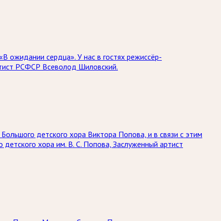
В ожидании сердца». У нас в гостях режиссёр-
 артист РСФСР Всеволод Шиловский.
Большого детского хора Виктора Попова, и в связи с этим
детского хора им. В. С. Попова, Заслуженный артист