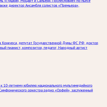
ль «Пушкин, Моцарт и Сальери. Послесловие» по пьесе
 также директор Ансамбля солистов «Премьера»,
та Конкурса, депутат Государственной Думы ФС РФ, доктор
вый пианист, композитор, педагог, Народный артист
 к 10-летнему юбилею национального мультимедийного
 Симфонического оркестра радио «Орфей», заслуженный