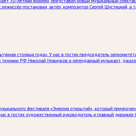
чает 30-летний юбилей, представил новый музыкальный спектак
х режиссёр постановки, актёр, композитор Сергей Шустицкий, а
ьтурная столица года». У нас в гостях председатель оргкомите
и техники РФ Николай Новичков и легендарный музыкант, джазо
зыкального фестиваля «Энергия открытий», который приурочен
нас в гостях художественный руководитель и главный дирижер