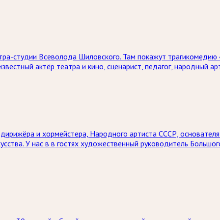
тра-студии Всеволода Шиловского. Там покажут трагикомедию «
 известный актёр театра и кино, сценарист, педагог, народный
 дирижёра и хормейстера, Народного артиста СССР, основателя 
сства. У нас в в гостях художественный руководитель Большого 