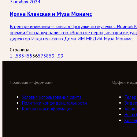
7 ноября 2024
Ирина Кленская и Муза Монамс
В центре внимания — книга «Прогулки по музеям с Ириной К
премии Союза журналистов «Золотое перо», автор и ведущ
директор Издательского Дома ИМ МЕДИА Муза Монамс.
Страница
1
...
53
54
55
56
57
58
59
...
99
Правовая информация
Орфей меди
Условия использования сайта
Телер
Политика конфиденциальности
Виде
Контактная информация
Афиш
Ноты
Колле