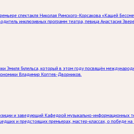
премьере спектакля Николая Римского-Корсакова «Кащей Бессм
водитель инклюзивных программ театра, певица Анастасия Звере
и Эмиля Гилельса, который в этом году посвящён международно
кономики Владимир Коптев-Дворников.
мпозиции и заведующий Кафедрой музыкально-информационных т
шедших и предстоящих премьерах, мастер-классах, о победе на 