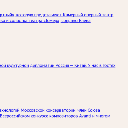
ертный», которую представляет Камерный оперный театр
ва и солистка театра «Гомер», сопрано Елена
й культурной дипломатии Россия — Китай. У нас в гостях
ехнологий Московской консерватории, член Союза
Всероссийском конкурсе композиторов Avanti и многом