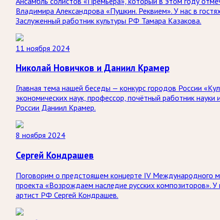
Ансамбль солистов «Премьера», который в этом году отме
Владимира Александрова «Пушкин. Реквием». У нас в гостя
Заслуженный работник культуры РФ Тамара Казакова.
11 ноября 2024
Николай Новичков и Даниил Крамер
Главная тема нашей беседы — конкурс городов России «Кул
экономических наук, профессор, почётный работник науки 
России Даниил Крамер.
8 ноября 2024
Сергей Кондрашев
Поговорим о предстоящем концерте IV Международного му
проекта «Возрождаем наследие русских композиторов». У 
артист РФ Сергей Кондрашев.