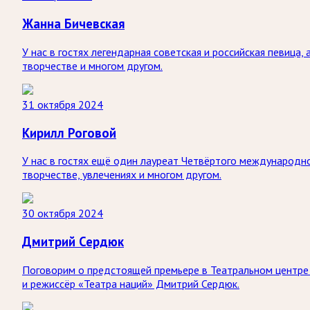
Жанна Бичевская
У нас в гостях легендарная советская и российская певица
творчестве и многом другом.
31 октября 2024
Кирилл Роговой
У нас в гостях ещё один лауреат Четвёртого международно
творчестве, увлечениях и многом другом.
30 октября 2024
Дмитрий Сердюк
Поговорим о предстоящей премьере в Театральном центре н
и режиссёр «Театра наций» Дмитрий Сердюк.