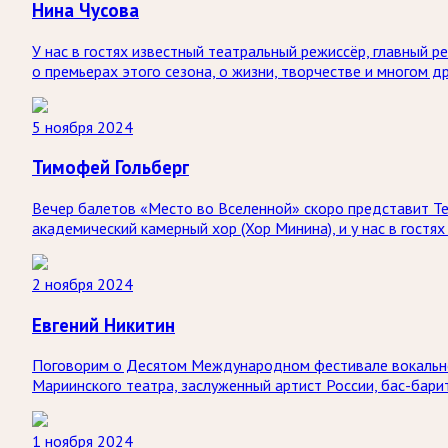
Нина Чусова
У нас в гостях известный театральный режиссёр, главный 
о премьерах этого сезона, о жизни, творчестве и многом др
5 ноября 2024
Тимофей Гольберг
Вечер балетов «Место во Вселенной» скоро представит Те
академический камерный хор (Хор Минина), и у нас в гост
2 ноября 2024
Евгений Никитин
Поговорим о Десятом Международном фестивале вокальной 
Мариинского театра, заслуженный артист России, бас-бари
1 ноября 2024