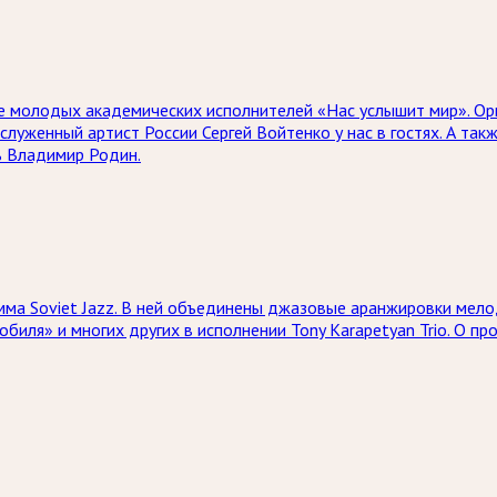
е молодых академических исполнителей «Нас услышит мир». Ор
служенный артист России Сергей Войтенко у нас в гостях. А та
ь Владимир Родин.
мма Soviet Jazz. В ней объединены джазовые аранжировки мел
обиля» и многих других в исполнении Tony Karapetyan Trio. О п