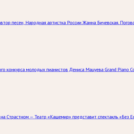
, автор песен, Народная артистка России Жанна Бичевская. Пог
го конкурса молодых пианистов Дениса Мацуева Grand Piano Co
а Страстном — Театр «Кашемир» представит спектакль «Без Есен