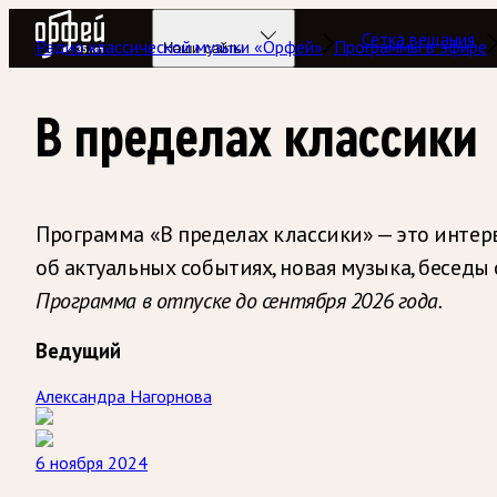
Радио Орфей
Сетка вещания
Радио классической музыки «Орфей»
Программы в эфире
Наши сайты
В пределах классики
Программа «В пределах классики» — это интерв
об актуальных событиях, новая музыка, беседы 
Программа в отпуске до сентября 2026 года.
Ведущий
Александра Нагорнова
6 ноября 2024