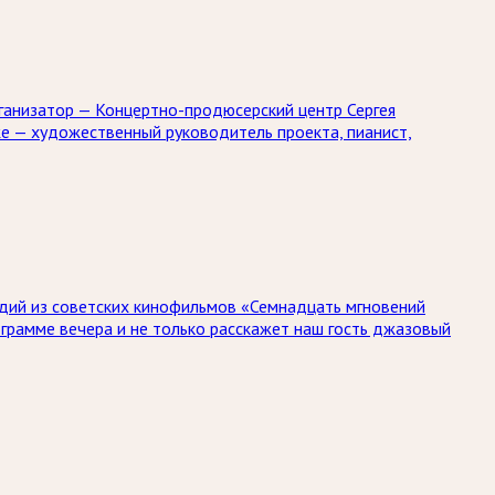
ганизатор — Концертно-продюсерский центр Сергея
кже — художественный руководитель проекта, пианист,
одий из советских кинофильмов «Семнадцать мгновений
рограмме вечера и не только расскажет наш гость джазовый