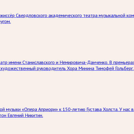
режиссёр Свердловского академического театра музыкальной ком
угом.
атр имени Станиславского и Немировича-Данченко. В премьера
ях художественный руководитель Хора Минина Тимофей Гольберг.
музыки «Опера Априори» к 150-летию Густава Холста. У нас в 
тон Евгений Никитин.