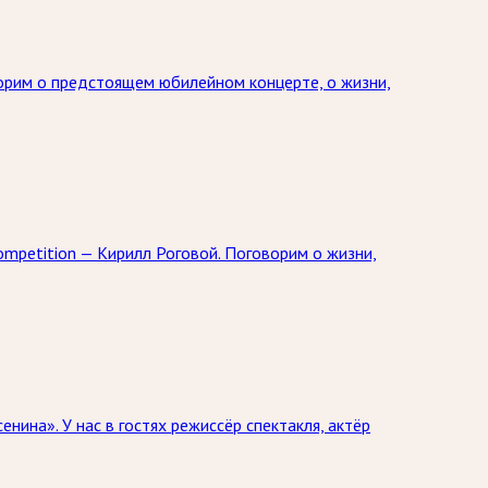
оворим о предстоящем юбилейном концерте, о жизни,
mpetition — Кирилл Роговой. Поговорим о жизни,
ина». У нас в гостях режиссёр спектакля, актёр