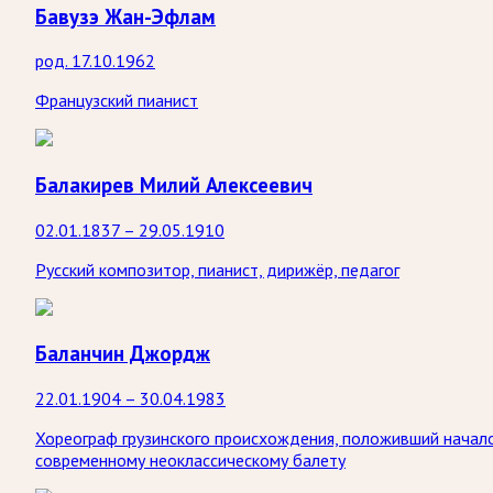
Бавузэ Жан-Эфлам
род. 17.10.1962
Французский пианист
Балакирев Милий Алексеевич
02.01.1837 – 29.05.1910
Русский композитор, пианист, дирижёр, педагог
Баланчин Джордж
22.01.1904 – 30.04.1983
Хореограф грузинского происхождения, положивший начал
современному неоклассическому балету