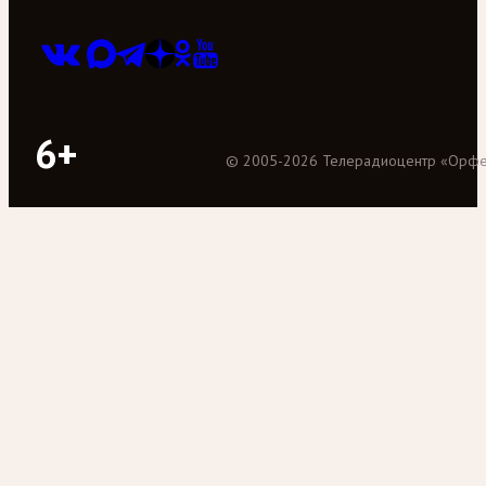
6+
©
2005
-
2026
Телерадиоцентр «Орф