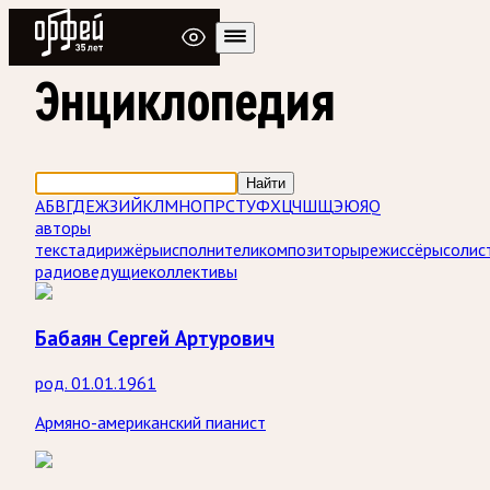
Радио Орфей
Энциклопедия
Найти
А
Б
В
Г
Д
Е
Ж
З
И
Й
К
Л
М
Н
О
П
Р
С
Т
У
Ф
Х
Ц
Ч
Ш
Щ
Э
Ю
Я
Q
авторы
текста
дирижёры
исполнители
композиторы
режиссёры
солис
радиоведущие
коллективы
Бабаян Сергей Артурович
род. 01.01.1961
Армяно-американский пианист